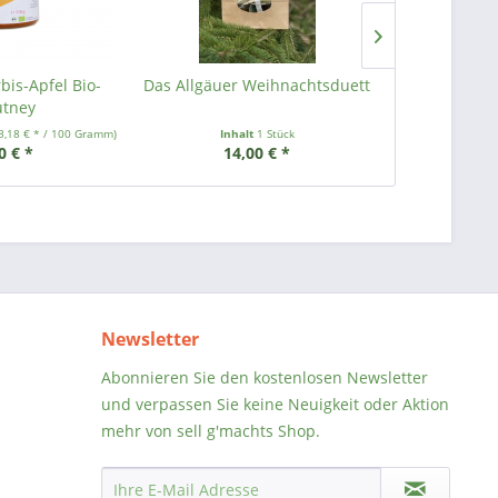
bis-Apfel Bio-
Das Allgäuer Weihnachtsduett
Geschenksch
tney
Allgäuer W
3,18 € * / 100 Gramm)
Inhalt
1 Stück
Inha
0 € *
14,00 € *
ab 2
Newsletter
Abonnieren Sie den kostenlosen Newsletter
und verpassen Sie keine Neuigkeit oder Aktion
mehr von sell g'machts Shop.