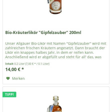
Bio-Kräuterlikör "Gipfelzauber" 200ml
Unser Allgäuer Bio-Likör mit Namen "Gipfelzauber" wird mit
zahlreichen frischen Kräutern angesetzt. Dann braucht der
Likör ein knappes halbes Jahr, in dem er reifen kann.
Anschließend wird er abgefüllt und steht für all' das, was
man mit der Allgäuer Natur verbindet: Frische Kräuter,
Inhalt
0.2 Liter
(7,00 € * / 0.1 Liter)
klares Wasser, Berge und eine naturnahe Verarbeitung.
14,00 € *
Genießen Sie unseren Bio-Kräuterlikör...
Merken
TIPP!