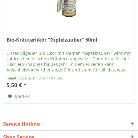
Bio-Kräuterlikör "Gipfelzauber" 50ml
Unser Allgäuer Bio-Likör mit Namen "Gipfelzauber" wird mit
zahlreichen frischen Kräutern angesetzt. Dann braucht der
Likör ein knappes halbes Jahr, in dem er reifen kann.
Anschließend wird er abgefüllt und steht für all' das, was
man mit der Allgäuer Natur verbindet: Frische Kräuter,
Inhalt
0.05 Liter
(11,00 € * / 0.1 Liter)
klares Wasser, Berge und eine naturnahe Verarbeitung.
5,50 € *
Genießen Sie unseren Bio-Kräuterlikör...
Merken
Service Hotline
Shop Service