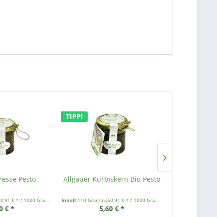
TIPP!
resse Pesto
Allgäuer Kürbiskern Bio-Pesto
Brennnessel-
50,91 € * / 1000 Gramm)
Inhalt
110 Gramm
(50,91 € * / 1000 Gramm)
Inhalt
110 Gramm
0 € *
5,60 € *
5,