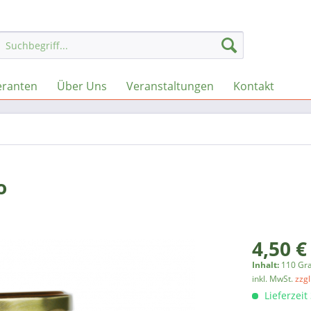
eranten
Über Uns
Veranstaltungen
Kontakt
o
4,50 €
Inhalt:
110 Gr
inkl. MwSt.
zzg
Lieferzeit