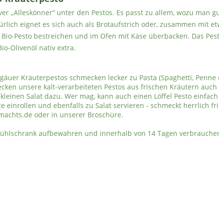
iver „Alleskönner“ unter den Pestos. Es passt zu allem, wozu man 
ürlich eignet es sich auch als Brotaufstrich oder, zusammen mit et
em Bio-Pesto bestreichen und im Ofen mit Käse überbacken. Das Pes
io-Olivenöl nativ extra.
gäuer Kräuterpestos schmecken lecker zu Pasta (Spaghetti, Penne o
ken unsere kalt-verarbeiteten Pestos aus frischen Kräutern auch e
em kleinen Salat dazu. Wer mag, kann auch einen Löffel Pesto einf
e einrollen und ebenfalls zu Salat servieren - schmeckt herrlich 
machts.de oder in unserer Broschüre.
Kühlschrank aufbewahren und innerhalb von 14 Tagen verbrauche