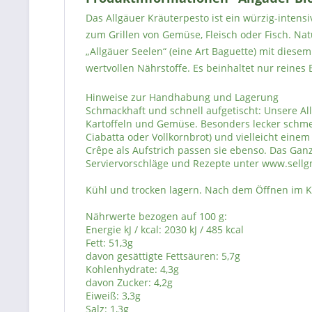
Das Allgäuer Kräuterpesto ist ein würzig-intens
zum Grillen von Gemüse, Fleisch oder Fisch. Nat
„Allgäuer Seelen“ (eine Art Baguette) mit dies
wertvollen Nährstoffe. Es beinhaltet nur reines B
Hinweise zur Handhabung und Lagerung
Schmackhaft und schnell aufgetischt: Unsere All
Kartoffeln und Gemüse. Besonders lecker schmec
Ciabatta oder Vollkornbrot) und vielleicht ein
Crêpe als Aufstrich passen sie ebenso. Das Ganz
Serviervorschläge und Rezepte unter www.sellg
Kühl und trocken lagern. Nach dem Öffnen im 
Nährwerte bezogen auf 100 g:
Energie kJ / kcal: 2030 kJ / 485 kcal
Fett: 51,3g
davon gesättigte Fettsäuren: 5,7g
Kohlenhydrate: 4,3g
davon Zucker: 4,2g
Eiweiß: 3,3g
Salz: 1,3g