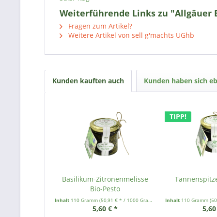
Weiterführende Links zu "Allgäuer 
Fragen zum Artikel?
Weitere Artikel von sell g'machts UGhb
Kunden kauften auch
Kunden haben sich eb
TIPP!
Basilikum-Zitronenmelisse
Tannenspitze
Bio-Pesto
Inhalt
110 Gramm
(50,91 € * / 1000 Gramm)
Inhalt
110 Gramm
(50
5,60 € *
5,60