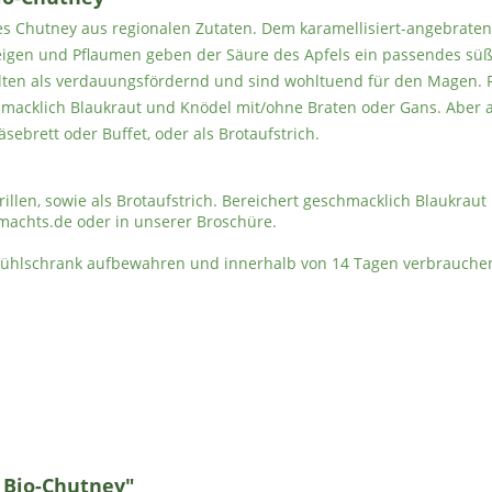
iges Chutney aus regionalen Zutaten. Dem karamellisiert-angebraten
 Feigen und Pflaumen geben der Säure des Apfels ein passendes süß
ten als verdauungsfördernd und sind wohltuend für den Magen. P
schmacklich Blaukraut und Knödel mit/ohne Braten oder Gans. Aber a
sebrett oder Buffet, oder als Brotaufstrich.
illen, sowie als Brotaufstrich. Bereichert geschmacklich Blaukrau
machts.de oder in unserer Broschüre.
Kühlschrank aufbewahren und innerhalb von 14 Tagen verbrauche
 Bio-Chutney"