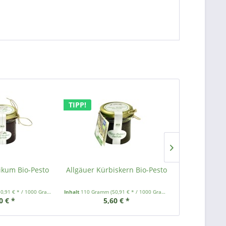
TIPP!
ikum Bio-Pesto
Allgäuer Kürbiskern Bio-Pesto
Basilikum-
Bi
50,91 € * / 1000 Gramm)
Inhalt
110 Gramm
(50,91 € * / 1000 Gramm)
Inhalt
110 Gramm
0 € *
5,60 € *
5,